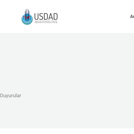
İçeriğe
atla
A
Duyurular