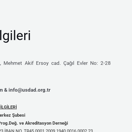
lgileri
 Mehmet Akif Ersoy cad. Çağıl Evler No: 2-28
 & info@usdad.org.tr
LGİLERİ
erkez Şubesi
 Prog.Değ. ve Akreditasyon Derneği
3 İBAN NO. TR45 0001 2009 1940 0016 0002 23